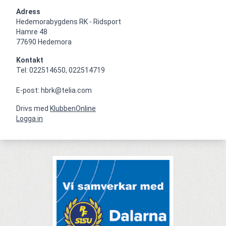
Adress
Hedemorabygdens RK - Ridsport

Hamre 48

77690 Hedemora
Kontakt
Tel: 022514650, 022514719

E-post: hbrk@telia.com
Drivs med
KlubbenOnline
Logga in